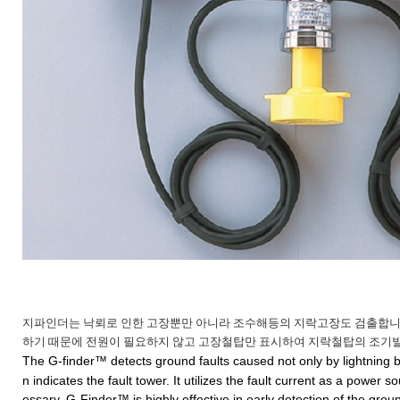
지파인더는 낙뢰로 인한 고장뿐만 아니라 조수해등의 지락고장도 검출합
하기 때문에 전원이 필요하지 않고 고장철탑만 표시하여 지락철탑의 조기
The G-finder™ detects ground faults caused not only by lightning b
n indicates the fault tower. It utilizes the fault current as a power s
essary. G-Finder™ is highly effective in early detection of the groun