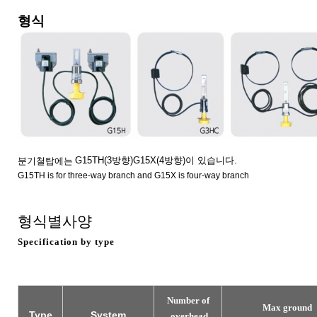
형식
분기철탑에는
G15TH(3
방향
)G15X(4
방향
)
이
있습니다
.
G15TH is for three-way branch and G15X is four-way branch
형식별사양
Specification by type
Number of
Max ground
Type
System
overhead