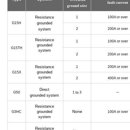
fault current
ground wire
Resistance
1
100A or over
G15H
grounded
2
200A
or over
system
Resistance
1
100A
or over
grounded
G15TH
system
2
200A
or over
Resistance
1
200A
or over
grounded
G15X
system
2
400A
or over
Direct
to
G50
1
3
─
grounded system
Resistance
None
grounded
G3HC
100A
or over
system
Resistance