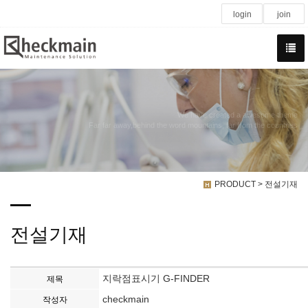
login
join
We have created a awesome theme
Far far away,behind the word mountains, far from the countries
PRODUCT > 전설기재
전설기재
지락점표시기 G-FINDER
제목
checkmain
작성자