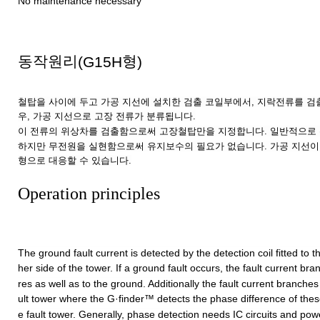
No maintenance necessary
동작원리
(G15H
형
)
철탑을
사이에
두고
가공
지선에
설치한
검출
코일부에서
,
지락전류를
검
우
,
가공
지선으로
고장
전류가
분류됩니다
.
이
전류의
위상차를
검출함으로써
고장철탑만을
지정합니다
.
일반적으로
하지만
무전원을
실현함으로써
유지보수의
필요가
없습니다
.
가공
지선이
형으로
대응할
수
있습니다
.
Operation principles
The ground fault current is detected by the detection coil fitted to
her side of the tower. If a ground fault occurs, the fault current b
res as well as to the ground. Additionally the fault current branches
ult tower where the G·finder™ detects the phase difference of thes
e fault tower. Generally, phase detection needs IC circuits and pow