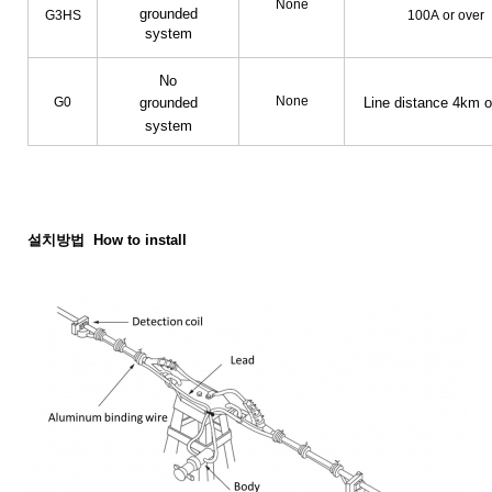
None
grounded
G3HS
100A
or over
system
No
None
Line distance 4km o
G0
grounded
system
설치방법 How to install