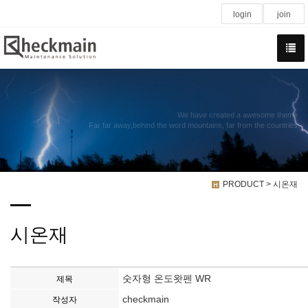
login
join
We have created a awesome theme
Far far away,behind the word mountains, far from the countries
PRODUCT > 시온재
시온재
숫자형 온도왓펜 WR
제목
checkmain
작성자