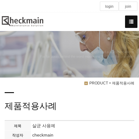
login
join
We have created a awesome theme
Far far away,behind the word mountains, far from the countries
PRODUCT > 제품적용사례
제품적용사례
살균 사용예
제목
checkmain
작성자