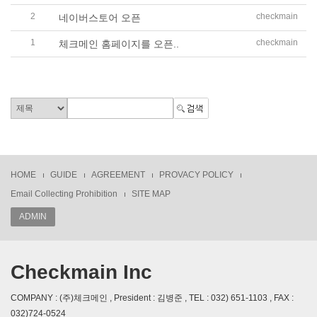
2
checkmain
네이버스토어 오픈
1
checkmain
체크메인 홈페이지를 오픈..
HOME
GUIDE
AGREEMENT
PROVACY POLICY
Email Collecting Prohibition
SITE MAP
ADMIN
Checkmain Inc
COMPANY : (주)체크메인 , President : 김병준 , TEL : 032) 651-1103 , FAX :
032)724-0524