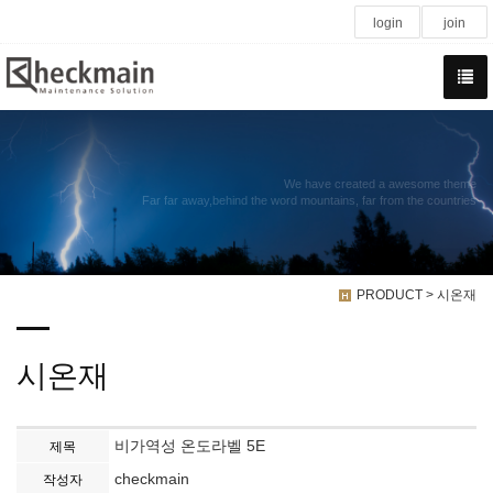
login
join
We have created a awesome theme
Far far away,behind the word mountains, far from the countries
PRODUCT > 시온재
시온재
비가역성 온도라벨 5E
제목
checkmain
작성자