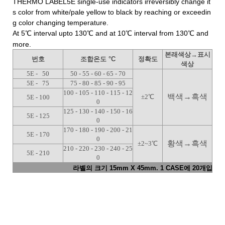
THERMO LABEL5E single-use indicators irreversibly change it
s color from white/pale yellow to black by reaching or exceedin
g color changing temperature.
At 5℃ interval upto 130℃ and at 10℃ interval from 130℃ and
more.
본래색상→표시
번호
조합온도 °C
정확도
색상
5E - 50
50 - 55 - 60 - 65 - 70
5E - 75
75 - 80 - 85 - 90 - 95
100 - 105 - 110 - 115 - 12
백색→흑색
±2℃
5E - 100
0
125 - 130 - 140 - 150 - 16
5E - 125
0
170 - 180 - 190 - 200 - 21
5E - 170
0
황색→흑색
±2~3℃
210 - 220 - 230 - 240 - 25
5E - 210
0
라벨의 크기 15mm X 45mm. 1 CASE에 20개입