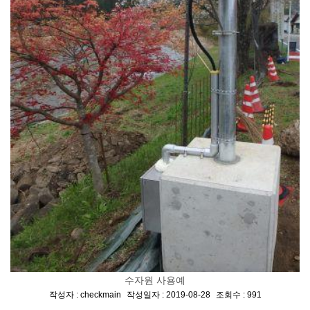
수자원 사용예
[
,
,
]
작성자 : checkmain
작성일자 : 2019-08-28
조회수 : 991