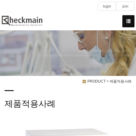
login
join
We have created a awesome theme
Far far away,behind the word mountains, far from the countries
PRODUCT > 제품적용사례
제품적용사례