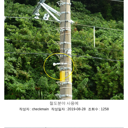
철도분야 사용예
[
,
,
]
작성자 : checkmain
작성일자 : 2019-08-28
조회수 : 1258