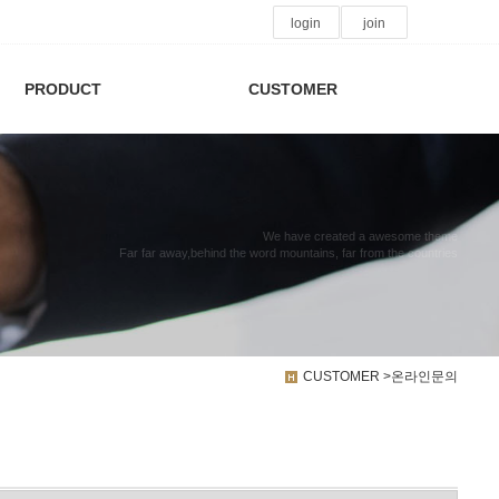
login
join
PRODUCT
CUSTOMER
We have created a awesome theme
Far far away,behind the word mountains, far from the countries
CUSTOMER >온라인문의