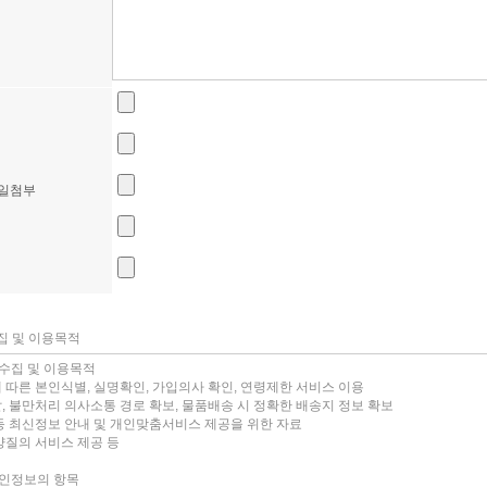
일첨부
집 및 이용목적