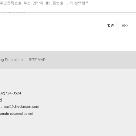
ng Prohibition
SITE MAP
032)724-0524
인
 mail@checkmain.com
powered by nnin
kmain