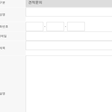
구분
성명
-
-
화번호
이메일
제목
설명