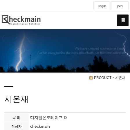
login
join
We have created a awesome theme
Far far away,behind the word mountains, far from the countries
PRODUCT > 시온재
시온재
디지털온도테이프 D
제목
checkmain
작성자