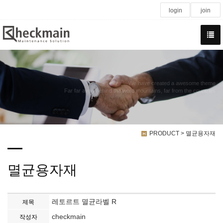
login
join
We have created a awesome theme
Far far away,behind the word mountains, far from the countries
PRODUCT > 멸균용자재
멸균용자재
레토르트 멸균라벨 R
제목
checkmain
작성자