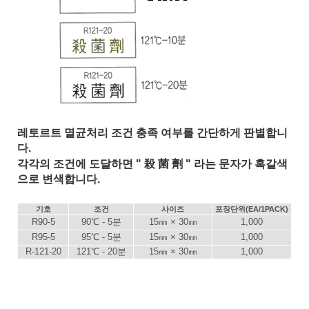
레토르트 멸균처리 조건 충족 여부를 간단하게 판별합니
다.
각각의 조건에 도달하면 " 殺 菌 劑 " 라는 문자가 흑갈색
으로 변색합니다.
기호
조건
사이즈
포장단위(EA/1PACK)
R90-5
90℃ - 5분
15㎜ × 30㎜
1,000
R95-5
95℃ - 5분
15㎜ × 30㎜
1,000
R-121-20
121℃ - 20분
15㎜ × 30㎜
1,000