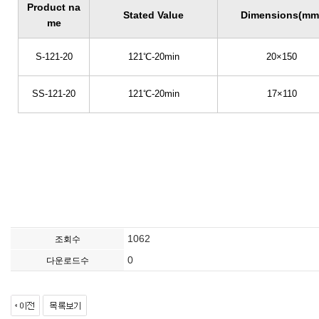
Product na
Stated Value
Dimensions(mm
me
S-121-20
121℃-20min
20×150
SS-121-20
121℃-20min
17×110
1062
조회수
0
다운로드수