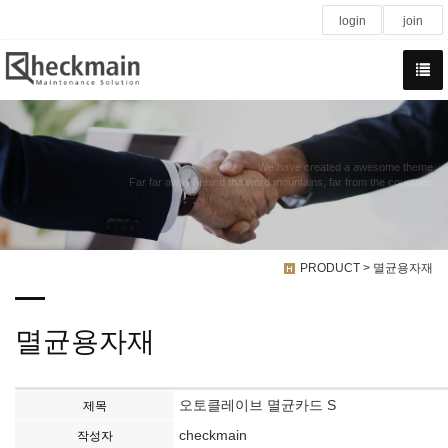
login
join
We have created a awesome theme
Far far away,behind the word mountains, far from the countries
PRODUCT > 멸균용자재
멸균용자재
오토클레이브 멸균카드 S
제목
checkmain
작성자