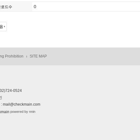
0
운로드수
ng Prohibition
SITE MAP
032)724-0524
인
 mail@checkmain.com
powered by nnin
kmain