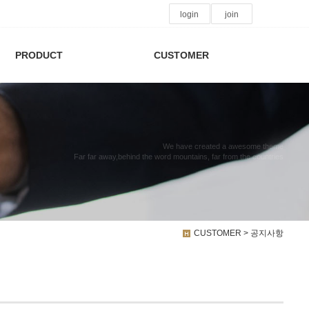
login
join
PRODUCT
CUSTOMER
We have created a awesome theme
Far far away,behind the word mountains, far from the countries
CUSTOMER > 공지사항