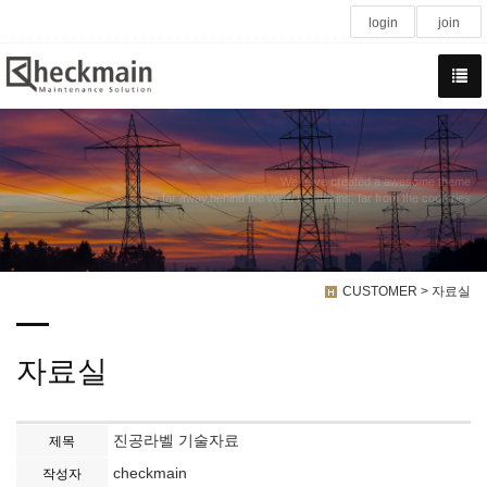
login
join
We have created a awesome theme
Far far away,behind the word mountains, far from the countries
CUSTOMER > 자료실
자료실
진공라벨 기술자료
제목
checkmain
작성자